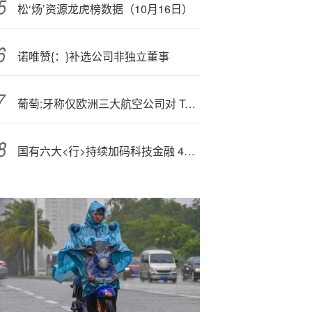
松‘炀’资源龙虎榜数据（10月16日）
诺唯赞{：}补选公司非独立董事
葡萄:牙称仅欧洲三大航空公司对 TAP 航空私有化表达兴趣
国有六大<行>持续加码科技金融 4家科技贷款余额超4万亿元