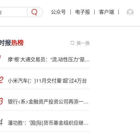
公众号
电子报
客户端
时报
热榜
换一换
摩‘根’大通交易员：“流.动性压力”是11月美股大跌的主要原因
小米汽车{：}11月交付量‘超’过4万台
银行<系>金融资产投资公司再添一家：招银投资在深圳开业，注册资本达150亿元
潘功胜‘：’国{际}货币基金组织应继续推动份额改革，尽快实现份额占比调整