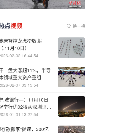
热点
视频
换一换
英唐智控龙虎榜数.据
（.11月10日）
2026-02-02 16:44:54
开—盘大涨超11%，半导
体领域重大资产重组
2026-02-07 03:15:54
宁,波银行—：11月10日
起宁行优02将从深圳证券
交易所摘牌
2026-01-31 13:27:54
“!存款搬家”提速，300亿